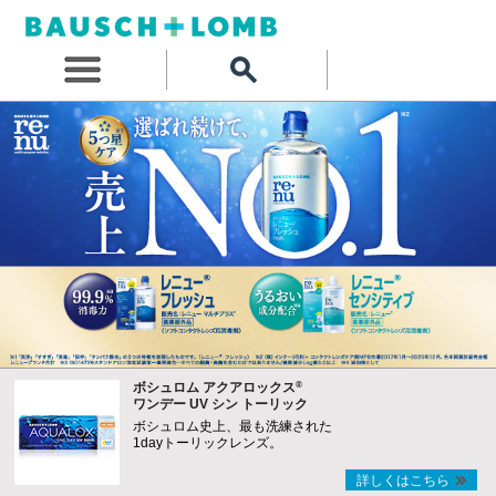
®
ボシュロム アクアロックス
ワンデー UV シン トーリック
ボシュロム史上、最も洗練された
1dayトーリックレンズ。
詳しくはこちら