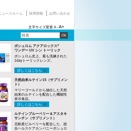
ニュースルーム
採用情報
お問い合わせ
A+
文字サイズ変更
A -
OK
®
ボシュロム アクアロックス
ワンデー UV シン トーリック
ボシュロム史上、最も洗練された
1dayトーリックレンズ。
詳しくはこちら
天然由来ルテイン15（サプリメン
ト）
マリーゴールドから抽出した天然
由来のルテインを配合した機能性
表示食品。
詳しくはこちら
ルテインブルーベリー＆アスタキ
サンチン（サプリメント）
北欧産ビルベリーを配合した、総
合ヘルスケアカンパニーボシュロ