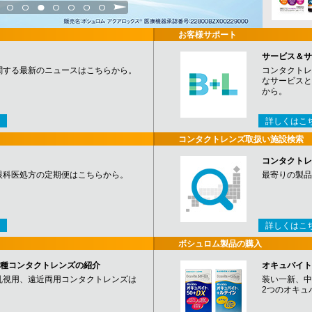
3
4
5
6
7
8
9
お客様サポート
サービス＆サ
関する最新のニュースはこちらから。
コンタクトレ
なサービスと
から。
詳しくはこ
コンタクトレンズ取扱い施設検索
コンタクトレ
眼科医処方の定期便はこちらから。
最寄りの製品
詳しくはこ
ボシュロム製品の購入
など各種コンタクトレンズの紹介
オキュバイト
乱視用、遠近両用コンタクトレンズは
装い一新、中
2つのオキュ