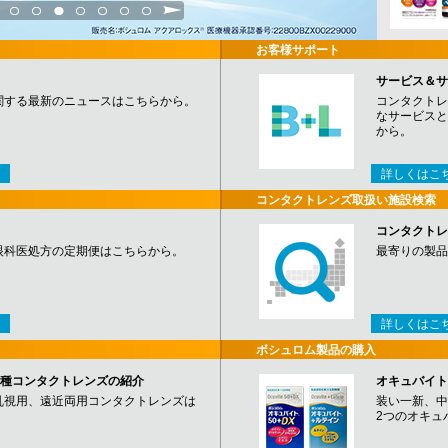
3
4
5
6
7
8
9
お客様サポート
サービス＆サ
関する最新のニュースはこちらから。
コンタクトレ
なサービスと
から。
詳しくはこ
コンタクトレンズ取扱い施設検索
コンタクトレ
眼科医処方の定期便はこちらから。
最寄りの製品
詳しくはこ
ボシュロム製品の購入
など各種コンタクトレンズの紹介
オキュバイト
乱視用、遠近両用コンタクトレンズは
装い一新、中
2つのオキュ