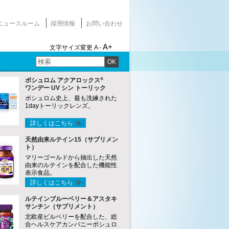
ニュースルーム
採用情報
お問い合わせ
A+
文字サイズ変更
A -
OK
®
ボシュロム アクアロックス
ワンデー UV シン トーリック
ボシュロム史上、最も洗練された
1dayトーリックレンズ。
詳しくはこちら
天然由来ルテイン15（サプリメン
ト）
マリーゴールドから抽出した天然
由来のルテインを配合した機能性
表示食品。
詳しくはこちら
ルテインブルーベリー＆アスタキ
サンチン（サプリメント）
北欧産ビルベリーを配合した、総
合ヘルスケアカンパニーボシュロ