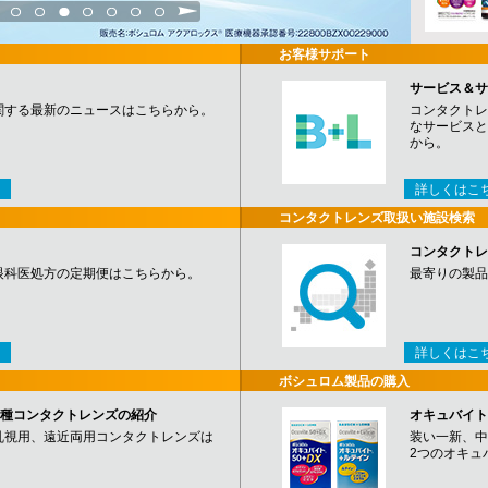
3
4
5
6
7
8
9
お客様サポート
サービス＆サ
関する最新のニュースはこちらから。
コンタクトレ
なサービスと
から。
詳しくはこ
コンタクトレンズ取扱い施設検索
コンタクトレ
眼科医処方の定期便はこちらから。
最寄りの製品
詳しくはこ
ボシュロム製品の購入
など各種コンタクトレンズの紹介
オキュバイト
乱視用、遠近両用コンタクトレンズは
装い一新、中
2つのオキュ