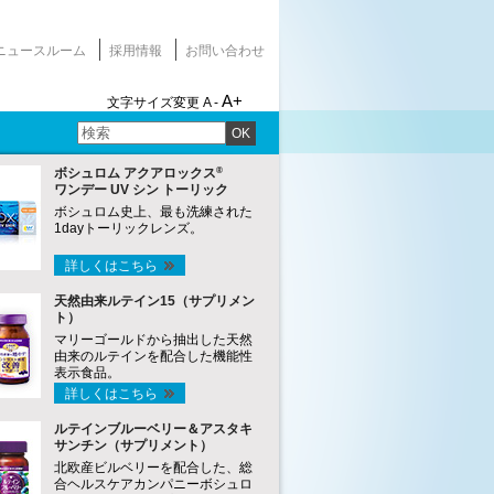
ニュースルーム
採用情報
お問い合わせ
A+
文字サイズ変更
A -
OK
®
ボシュロム アクアロックス
ワンデー UV シン トーリック
ボシュロム史上、最も洗練された
1dayトーリックレンズ。
詳しくはこちら
天然由来ルテイン15（サプリメン
ト）
マリーゴールドから抽出した天然
由来のルテインを配合した機能性
表示食品。
詳しくはこちら
ルテインブルーベリー＆アスタキ
サンチン（サプリメント）
北欧産ビルベリーを配合した、総
合ヘルスケアカンパニーボシュロ