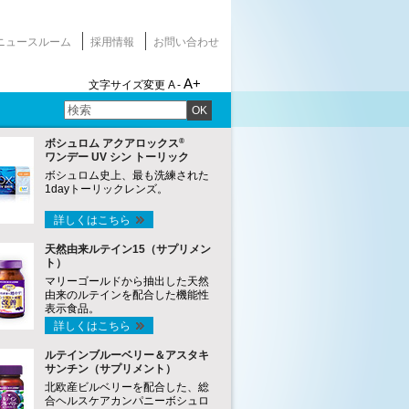
ニュースルーム
採用情報
お問い合わせ
A+
文字サイズ変更
A -
OK
®
ボシュロム アクアロックス
ワンデー UV シン トーリック
ボシュロム史上、最も洗練された
1dayトーリックレンズ。
詳しくはこちら
天然由来ルテイン15（サプリメン
ト）
マリーゴールドから抽出した天然
由来のルテインを配合した機能性
表示食品。
詳しくはこちら
ルテインブルーベリー＆アスタキ
サンチン（サプリメント）
北欧産ビルベリーを配合した、総
合ヘルスケアカンパニーボシュロ