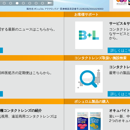
3
4
5
6
7
8
9
お客様サポート
サービス＆サ
関する最新のニュースはこちらから。
コンタクトレ
なサービスと
から。
詳しくはこ
コンタクトレンズ取扱い施設検索
コンタクトレ
眼科医処方の定期便はこちらから。
最寄りの製品
詳しくはこ
ボシュロム製品の購入
など各種コンタクトレンズの紹介
オキュバイト
乱視用、遠近両用コンタクトレンズは
装い一新、中
2つのオキュ