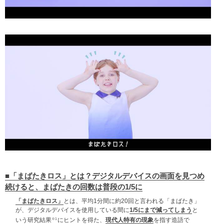
■「まばたきロス」とは？デジタルデバイスの画面を見つめ
続けると、まばたきの回数は普段の1/5に
「まばたきロス」
とは、平均1分間に約20回と言われる「まばたき」
が、デジタルデバイスを使用している間に
1/5にまで減ってしまう
と
※1
いう研究結果
にヒントを得た、
現代人特有の現象
を指す造語で