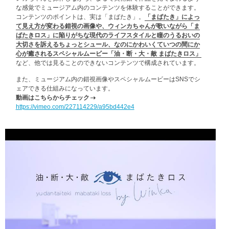
な感覚でミュージアム内のコンテンツを体験することができます。
コンテンツのポイントは、実は「まばたき」。
「まばたき」によっ
て見え方が変わる錯視の画像や、ウィンカちゃんが歌いながら「ま
ばたきロス」に陥りがちな現代のライフスタイルと瞳のうるおいの
大切さを訴えるちょっとシュール、なのにかわいくていつの間にか
心が癒されるスペシャルムービー「油・断・大・敵 まばたきロス」
など、他では見ることのできないコンテンツで構成されています。
また、ミュージアム内の錯視画像やスペシャルムービーはSNSでシ
ェアできる仕組みになっています。
動画はこちらからチェック
https://vimeo.com/227114229/a95bd442e4