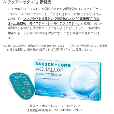
ム アクアロックス
」新発売
®
2017年6月27日（火）に全国発売された2週間交換コンタクト「ボシ
ュロム アクアロックス
」は、「まばたきロス」に陥りがちな現代人
®
に向けて、
レンズ全体をうるおいで包み込むという“逆発想”から生
まれた新技術「モイスチャーシール
テクノロジー」
を採用。つけた
™
瞬間のうるおいを長時間キープできるようになりました。16時間装
※2
用後でも、うるおいの95％を保持
することが実験で示されていま
す。
※2
ボシュロム調べ。社内資料（Rochester NY; 2013）、ブリスター開封時のレンズ総重量
に対する重量比。眼科医から指示された装用時間を守ってご使用ください。
販売名：ボシュロム アクアロックス
®
医療機器承認番号：22800BZX00229000