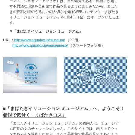
ーマス・ジョセフ・アッピオ）は、目の錯覚である「錯視」が起こ
す不思議な現象を美術館で作品を見るように楽しみながら、まばた
きの役割と瞳のうるおいの大切さを知るWEBコンテンツ「まばたき
イリュージョン ミュージアム」を8月4日（金）にオープンいたしま
す。
▼「まばたきイリュージョン ミュージアム」
URL：
http://www.aqualox.jp/museum/
（PC用）
http://www.aqualox.jp/museum/sp/
（スマートフォン用）
■「まばたきイリュージョン ミュージアム」へ、ようこそ！
錯視で気付く「まばたきロス」
「まばたきイリュージョン ミュージアム」の案内人は、ミュージア
ム館長の女の子・ウィンカちゃん。このサイトでは、画面上でウィ
ンカちゃんを操作しながら、まるで美術館で作品を見てまわるよう