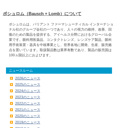
ボシュロム（Bausch + Lomb）について
ボシュロムは、バリアント ファーマシューティカル インターナショ
ナル社のグループ会社の一つであり、人々の視力の維持、改善、回
復のための製品を提供する、アイヘルス分野におけるグローバル企
業です。眼科用医薬品、コンタクトレンズ、レンズケア製品、眼科
用手術装置・器具を中核事業とし、世界各地に開発、生産、販売拠
点を置いています。取扱製品数は業界有数であり、製品の販売国は
100ヵ国以上におよびます。
ニュースルーム
2026のニュース
2025のニュース
2024のニュース
2023のニュース
2022のニュース
2021のニュース
2020のニュース
2019のニュース