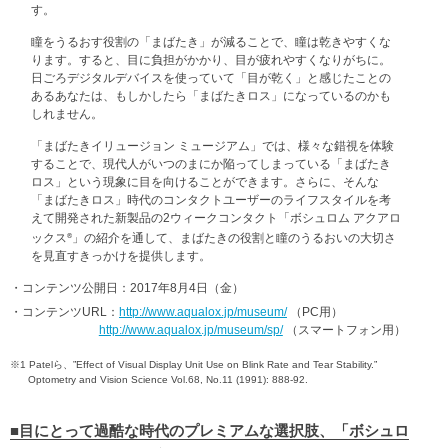
す。
瞳をうるおす役割の「まばたき」が減ることで、瞳は乾きやすくな
ります。すると、目に負担がかかり、目が疲れやすくなりがちに。
日ごろデジタルデバイスを使っていて「目が乾く」と感じたことの
あるあなたは、もしかしたら「まばたきロス」になっているのかも
しれません。
「まばたきイリュージョン ミュージアム」では、様々な錯視を体験
することで、現代人がいつのまにか陥ってしまっている「まばたき
ロス」という現象に目を向けることができます。さらに、そんな
「まばたきロス」時代のコンタクトユーザーのライフスタイルを考
えて開発された新製品の2ウィークコンタクト「ボシュロム アクアロ
ックス
」の紹介を通して、まばたきの役割と瞳のうるおいの大切さ
®
を見直すきっかけを提供します。
・コンテンツ公開日：2017年8月4日（金）
・コンテンツURL：
http://www.aqualox.jp/museum/
（PC用）
http://www.aqualox.jp/museum/sp/
（スマートフォン用）
※1
Patelら、”Effect of Visual Display Unit Use on Blink Rate and Tear Stability.”
Optometry and Vision Science Vol.68, No.11 (1991): 888-92.
■目にとって過酷な時代のプレミアムな選択肢、「ボシュロ