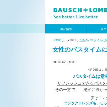
製品情報
視力
HOME
...
2017
女性のバスタイムに
女性のバスタイム
2017/04/26, 水曜日
4月26日よ
バスタイムは意
リフレッシュできるバスタ
その一方で、「湯船に浸か
実はコン
コンタクトレンズも、しっ