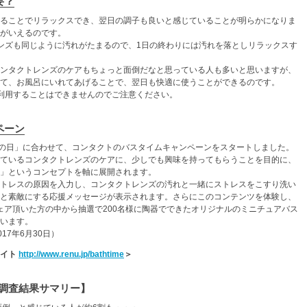
要？
ることでリラックスでき、翌日の調子も良いと感じていることが明らかになりま
がいえるのです。
ンズも同じように汚れがたまるので、1日の終わりには汚れを落としリラックスす
ンタクトレンズのケアもちょっと面倒だなと思っている人も多いと思いますが、
て、お風呂にいれてあげることで、翌日も快適に使うことができるのです。
利用することはできませんのでご注意ください。
ペーン
呂の日」に合わせて、コンタクトのバスタイムキャンペーンをスタートしました。
ているコンタクトレンズのケアに、少しでも興味を持ってもらうことを目的に、
」というコンセプトを軸に展開されます。
トレスの原因を入力し、コンタクトレンズの汚れと一緒にストレスをこすり洗い
と素敵にする応援メッセージが表示されます。さらにこのコンテンツを体験し、
ram）でシェア頂いた方の中から抽選で200名様に陶器でできたオリジナルのミニチュアバス
います。
17年6月30日）
サイト
http://www.renu.jp/bathtime
＞
調査結果サマリー】