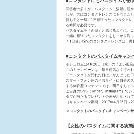
■コンタクトにもバスタイムが必
回答者の多くが、バスタイムに湯船に浸か
しが、実はコンタクトレンズにも同じこと
持ち主と一緒に1日頑張ったコンタクトレ
る時間が必要です。
バスタイムを「面倒」と感じるように、コ
一緒に頑張ったコンタクトをしっかり洗っ
＊1日使い捨てのコンタクトレンズは、再
■コンタクトのバスタイムキャン
ボシュロムは4月26日（水）の「よい風
このキャンペーンは、毎日何気なく行われ
「コンタクトが汚れた日は、がんばった日
スマートフォン用の当該サイトに自分のス
する体験型コンテンツでは、明日をちょっ
ご自身のSNS（Twitter、instag
タブが当たるプレゼント企画が用意されて
（キャンペーン期間：2017年4月26日～20
＜コンタクトのバスタイムキャンペーン
【女性のバスタイムに関する実態