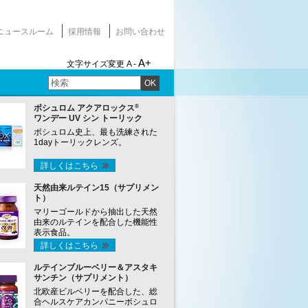
ニュースルーム
採用情報
お問い合わせ
A+
文字サイズ変更
A -
OK
®
ボシュロム アクアロックス
ワンデー UV シン トーリック
ボシュロム史上、最も洗練された
1dayトーリックレンズ。
詳しくはこちら
天然由来ルテイン15（サプリメン
ト）
マリーゴールドから抽出した天然
由来のルテインを配合した機能性
表示食品。
詳しくはこちら
ルテインブルーベリー＆アスタキ
サンチン（サプリメント）
北欧産ビルベリーを配合した、総
合ヘルスケアカンパニーボシュロ