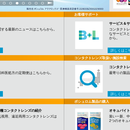
3
4
5
6
7
8
9
お客様サポート
サービス＆サ
関する最新のニュースはこちらから。
コンタクトレ
なサービスと
から。
詳しくはこ
コンタクトレンズ取扱い施設検索
コンタクトレ
眼科医処方の定期便はこちらから。
最寄りの製品
詳しくはこ
ボシュロム製品の購入
など各種コンタクトレンズの紹介
オキュバイト
乱視用、遠近両用コンタクトレンズは
装い一新、中
2つのオキュ