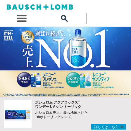
®
ボシュロム アクアロックス
ワンデー UV シン トーリック
ボシュロム史上、最も洗練された
1dayトーリックレンズ。
詳しくはこちら