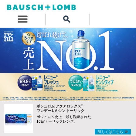
®
ボシュロム アクアロックス
ワンデー UV シン トーリック
ボシュロム史上、最も洗練された
1dayトーリックレンズ。
詳しくはこちら