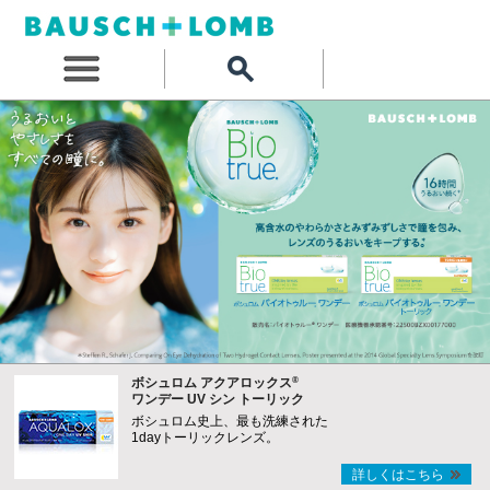
®
ボシュロム アクアロックス
ワンデー UV シン トーリック
ボシュロム史上、最も洗練された
1dayトーリックレンズ。
詳しくはこちら