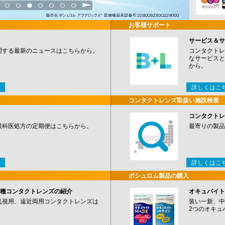
3
4
5
6
7
8
9
お客様サポート
サービス＆サ
関する最新のニュースはこちらから。
コンタクトレ
なサービスと
から。
詳しくはこ
コンタクトレンズ取扱い施設検索
コンタクトレ
眼科医処方の定期便はこちらから。
最寄りの製品
詳しくはこ
ボシュロム製品の購入
など各種コンタクトレンズの紹介
オキュバイト
乱視用、遠近両用コンタクトレンズは
装い一新、中
2つのオキュ