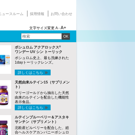
ニュースルーム
採用情報
お問い合わせ
A+
文字サイズ変更
A -
OK
®
ボシュロム アクアロックス
ワンデー UV シン トーリック
ボシュロム史上、最も洗練された
1dayトーリックレンズ。
詳しくはこちら
天然由来ルテイン15（サプリメン
ト）
マリーゴールドから抽出した天然
由来のルテインを配合した機能性
表示食品。
詳しくはこちら
ルテインブルーベリー＆アスタキ
サンチン（サプリメント）
北欧産ビルベリーを配合した、総
合ヘルスケアカンパニーボシュロ