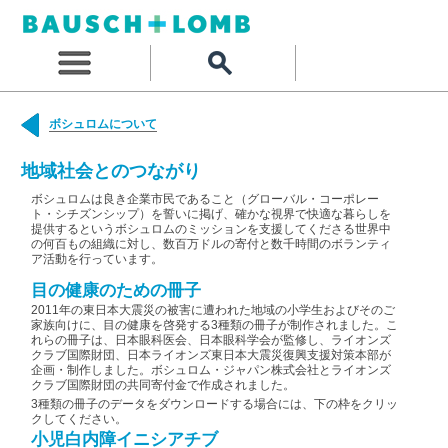
ボシュロムについて
地域社会とのつながり
ボシュロムは良き企業市民であること（グローバル・コーポレー
ト・シチズンシップ）を誓いに掲げ、確かな視界で快適な暮らしを
提供するというボシュロムのミッションを支援してくださる世界中
の何百もの組織に対し、数百万ドルの寄付と数千時間のボランティ
ア活動を行っています。
目の健康のための冊子
2011年の東日本大震災の被害に遭われた地域の小学生およびそのご
家族向けに、目の健康を啓発する3種類の冊子が制作されました。こ
れらの冊子は、日本眼科医会、日本眼科学会が監修し、ライオンズ
クラブ国際財団、日本ライオンズ東日本大震災復興支援対策本部が
企画・制作しました。ボシュロム・ジャパン株式会社とライオンズ
クラブ国際財団の共同寄付金で作成されました。
3種類の冊子のデータをダウンロードする場合には、下の枠をクリッ
クしてください。
小児白内障イニシアチブ