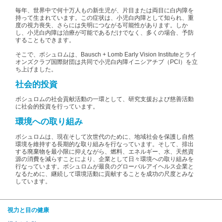
毎年、世界中で何十万人もの新生児が、片目または両目に白内障を
持って生まれています。この症状は、小児白内障として知られ、重
度の視力喪失、さらには失明につながる可能性があります。しか
し、小児白内障は治療が可能であるだけでなく、多くの場合、予防
することもできます。
そこで、ボシュロムは、Bausch + Lomb Early Vision Instituteとライ
オンズクラブ国際財団は共同で小児白内障イニシアチブ（PCI）を立
ち上げました。
社会的投資
ボシュロムの社会貢献活動の一環として、研究支援および慈善活動
に社会的投資を行っています。
環境への取り組み
ボシュロムは、現在そして次世代のために、地域社会を保護し自然
環境を維持する長期的な取り組みを行なっています。そして、排出
する廃棄物を最小限に抑えながら、燃料、エネルギー、水、天然資
源の消費を減らすことにより、企業として日々環境への取り組みを
行なっています。ボシュロムが最良のグローバルアイヘルス企業と
なるために、継続して環境活動に貢献することを成功の尺度とみな
しています。
視力と目の健康