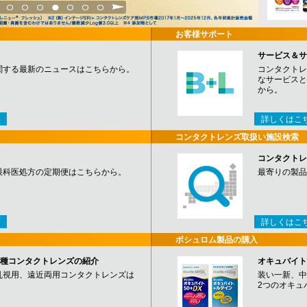
3
4
5
6
7
8
9
お客様サポート
サービス＆サ
関する最新のニュースはこちらから。
コンタクトレ
なサービスと
から。
詳しくはこ
コンタクトレンズ取扱い施設検索
コンタクトレ
眼科医処方の定期便はこちらから。
最寄りの製品
詳しくはこ
ボシュロム製品の購入
など各種コンタクトレンズの紹介
オキュバイト
乱視用、遠近両用コンタクトレンズは
装い一新、中
2つのオキュ