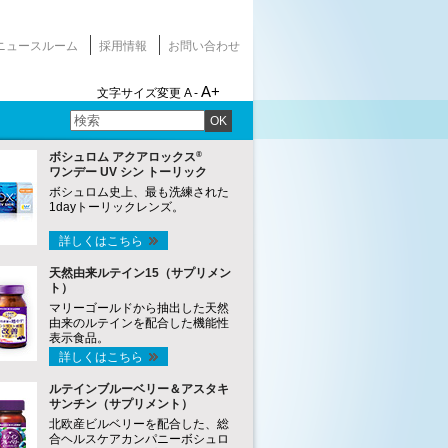
ニュースルーム
採用情報
お問い合わせ
A+
文字サイズ変更
A -
OK
®
ボシュロム アクアロックス
ワンデー UV シン トーリック
ボシュロム史上、最も洗練された
1dayトーリックレンズ。
詳しくはこちら
天然由来ルテイン15（サプリメン
ト）
マリーゴールドから抽出した天然
由来のルテインを配合した機能性
表示食品。
詳しくはこちら
ルテインブルーベリー＆アスタキ
サンチン（サプリメント）
北欧産ビルベリーを配合した、総
合ヘルスケアカンパニーボシュロ