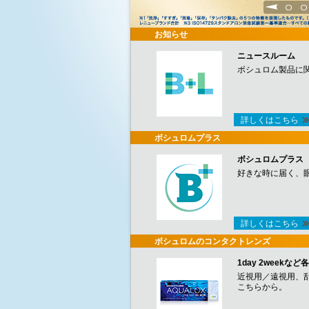
1
2
お知らせ
ニュースルーム
ボシュロム製品に
詳しくはこちら
ボシュロムプラス
ボシュロムプラス
好きな時に届く、
詳しくはこちら
ボシュロムのコンタクトレンズ
1day 2week
近視用／遠視用、
こちらから。