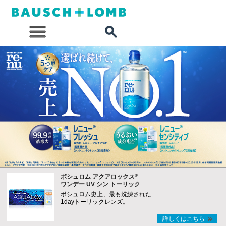
®
ボシュロム アクアロックス
ワンデー UV シン トーリック
ボシュロム史上、最も洗練された
1dayトーリックレンズ。
詳しくはこちら