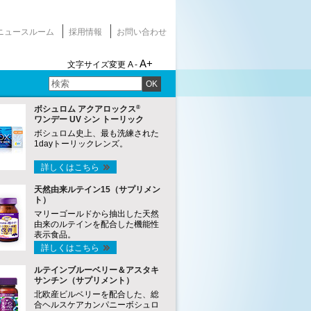
ニュースルーム
採用情報
お問い合わせ
A+
文字サイズ変更
A -
OK
®
ボシュロム アクアロックス
ワンデー UV シン トーリック
ボシュロム史上、最も洗練された
1dayトーリックレンズ。
詳しくはこちら
天然由来ルテイン15（サプリメン
ト）
マリーゴールドから抽出した天然
由来のルテインを配合した機能性
表示食品。
詳しくはこちら
ルテインブルーベリー＆アスタキ
サンチン（サプリメント）
北欧産ビルベリーを配合した、総
合ヘルスケアカンパニーボシュロ