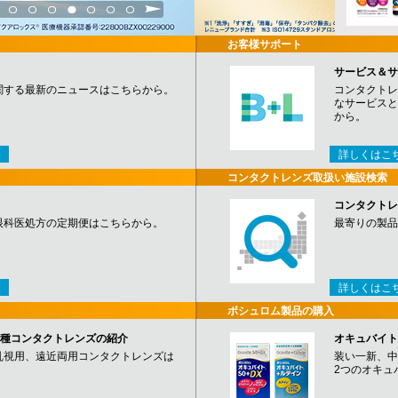
3
4
5
6
7
8
9
お客様サポート
サービス＆サ
関する最新のニュースはこちらから。
コンタクトレ
なサービスと
から。
詳しくはこ
コンタクトレンズ取扱い施設検索
コンタクトレ
眼科医処方の定期便はこちらから。
最寄りの製品
詳しくはこ
ボシュロム製品の購入
など各種コンタクトレンズの紹介
オキュバイト
乱視用、遠近両用コンタクトレンズは
装い一新、中
2つのオキュ