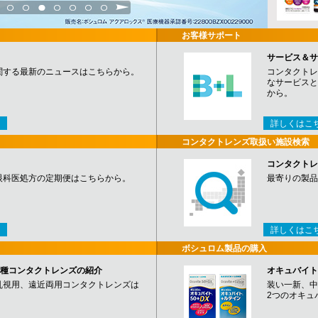
3
4
5
6
7
8
9
お客様サポート
サービス＆サ
関する最新のニュースはこちらから。
コンタクトレ
なサービスと
から。
詳しくはこ
コンタクトレンズ取扱い施設検索
コンタクトレ
眼科医処方の定期便はこちらから。
最寄りの製品
詳しくはこ
ボシュロム製品の購入
など各種コンタクトレンズの紹介
オキュバイト
乱視用、遠近両用コンタクトレンズは
装い一新、中
2つのオキュ