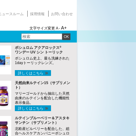
ニュースルーム
採用情報
お問い合わせ
A+
文字サイズ変更
A -
OK
®
ボシュロム アクアロックス
ワンデー UV シン トーリック
ボシュロム史上、最も洗練された
1dayトーリックレンズ。
詳しくはこちら
天然由来ルテイン15（サプリメン
ト）
マリーゴールドから抽出した天然
由来のルテインを配合した機能性
表示食品。
詳しくはこちら
ルテインブルーベリー＆アスタキ
サンチン（サプリメント）
北欧産ビルベリーを配合した、総
合ヘルスケアカンパニーボシュロ