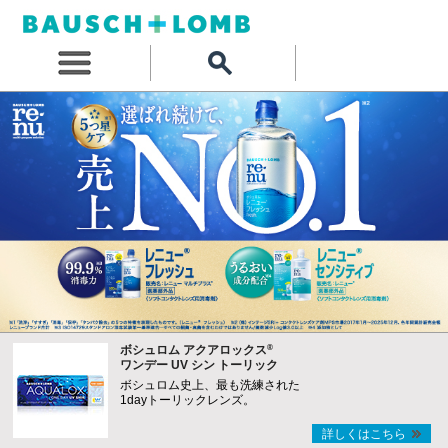
®
ボシュロム アクアロックス
ワンデー UV シン トーリック
ボシュロム史上、最も洗練された
1dayトーリックレンズ。
詳しくはこちら