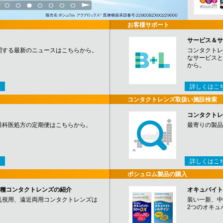
3
4
5
6
7
8
9
お客様サポート
サービス＆サ
関する最新のニュースはこちらから。
コンタクトレ
なサービスと
から。
詳しくはこ
コンタクトレンズ取扱い施設検索
コンタクトレ
眼科医処方の定期便はこちらから。
最寄りの製品
詳しくはこ
ボシュロム製品の購入
など各種コンタクトレンズの紹介
オキュバイト
乱視用、遠近両用コンタクトレンズは
装い一新、中
2つのオキュ