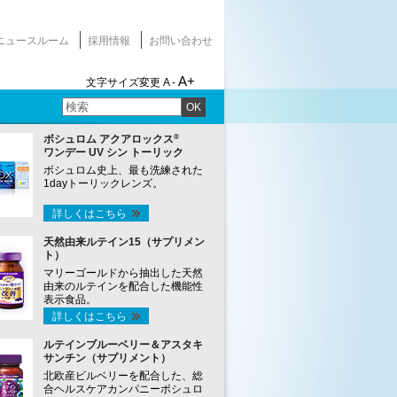
ニュースルーム
採用情報
お問い合わせ
A+
文字サイズ変更
A -
OK
®
ボシュロム アクアロックス
ワンデー UV シン トーリック
ボシュロム史上、最も洗練された
1dayトーリックレンズ。
詳しくはこちら
天然由来ルテイン15（サプリメン
ト）
マリーゴールドから抽出した天然
由来のルテインを配合した機能性
表示食品。
詳しくはこちら
ルテインブルーベリー＆アスタキ
サンチン（サプリメント）
北欧産ビルベリーを配合した、総
合ヘルスケアカンパニーボシュロ