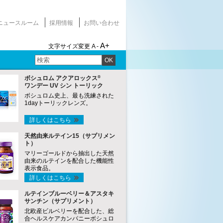
ニュースルーム
採用情報
お問い合わせ
A+
文字サイズ変更
A -
OK
®
ボシュロム アクアロックス
ワンデー UV シン トーリック
ボシュロム史上、最も洗練された
1dayトーリックレンズ。
詳しくはこちら
天然由来ルテイン15（サプリメン
ト）
マリーゴールドから抽出した天然
由来のルテインを配合した機能性
表示食品。
詳しくはこちら
ルテインブルーベリー＆アスタキ
サンチン（サプリメント）
北欧産ビルベリーを配合した、総
合ヘルスケアカンパニーボシュロ