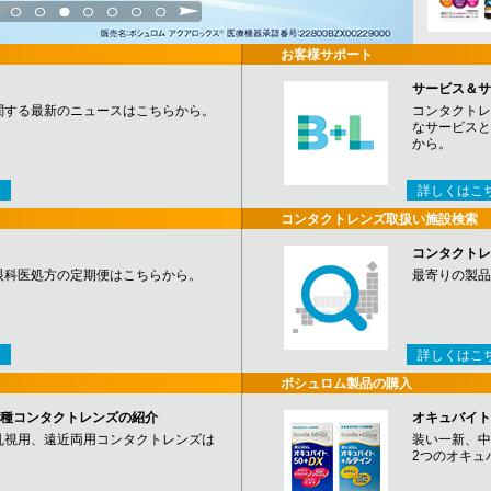
3
4
5
6
7
8
9
お客様サポート
サービス＆サ
関する最新のニュースはこちらから。
コンタクトレ
なサービスと
から。
詳しくはこ
コンタクトレンズ取扱い施設検索
コンタクトレ
眼科医処方の定期便はこちらから。
最寄りの製品
詳しくはこ
ボシュロム製品の購入
など各種コンタクトレンズの紹介
オキュバイト
乱視用、遠近両用コンタクトレンズは
装い一新、中
2つのオキュ