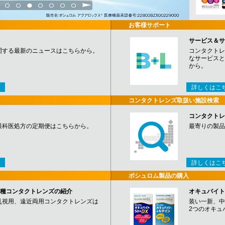
3
4
5
6
7
8
9
お客様サポート
サービス＆サ
関する最新のニュースはこちらから。
コンタクトレ
なサービスと
から。
詳しくはこ
コンタクトレンズ取扱い施設検索
コンタクトレ
眼科医処方の定期便はこちらから。
最寄りの製品
詳しくはこ
ボシュロム製品の購入
など各種コンタクトレンズの紹介
オキュバイト
乱視用、遠近両用コンタクトレンズは
装い一新、中
2つのオキュ