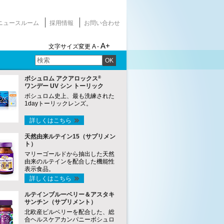
ニュースルーム
採用情報
お問い合わせ
A+
文字サイズ変更
A -
OK
®
ボシュロム アクアロックス
ワンデー UV シン トーリック
ボシュロム史上、最も洗練された
1dayトーリックレンズ。
詳しくはこちら
天然由来ルテイン15（サプリメン
ト）
マリーゴールドから抽出した天然
由来のルテインを配合した機能性
表示食品。
詳しくはこちら
ルテインブルーベリー＆アスタキ
サンチン（サプリメント）
北欧産ビルベリーを配合した、総
合ヘルスケアカンパニーボシュロ