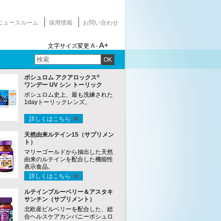
ニュースルーム
採用情報
お問い合わせ
A+
文字サイズ変更
A -
OK
®
ボシュロム アクアロックス
ワンデー UV シン トーリック
ボシュロム史上、最も洗練された
1dayトーリックレンズ。
詳しくはこちら
天然由来ルテイン15（サプリメン
ト）
マリーゴールドから抽出した天然
由来のルテインを配合した機能性
表示食品。
詳しくはこちら
ルテインブルーベリー＆アスタキ
サンチン（サプリメント）
北欧産ビルベリーを配合した、総
合ヘルスケアカンパニーボシュロ