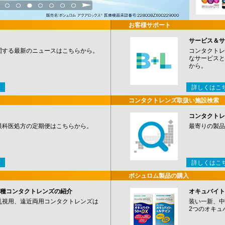
3
4
5
6
7
8
9
お客様サポート
サービス＆サ
関する最新のニュースはこちらから。
コンタクトレ
なサービスと
から。
詳しくはこ
コンタクトレンズ取扱い施設検索
コンタクトレ
眼科医処方の定期便はこちらから。
最寄りの製品
詳しくはこ
ボシュロム製品の購入
など各種コンタクトレンズの紹介
オキュバイト
乱視用、遠近両用コンタクトレンズは
装い一新、中
2つのオキュ