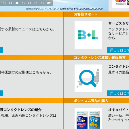
3
4
5
6
7
8
9
お客様サポート
サービス＆サ
関する最新のニュースはこちらから。
コンタクトレ
なサービスと
から。
詳しくはこ
コンタクトレンズ取扱い施設検索
コンタクトレ
眼科医処方の定期便はこちらから。
最寄りの製品
詳しくはこ
ボシュロム製品の購入
など各種コンタクトレンズの紹介
オキュバイト
乱視用、遠近両用コンタクトレンズは
装い一新、中
2つのオキュ