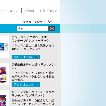
ニュースルーム
採用情報
お問い合わせ
A+
文字サイズ変更
A -
OK
®
ボシュロム アクアロックス
ワンデー UV シン トーリック
ボシュロム史上、最も洗練された
1dayトーリックレンズ。
詳しくはこちら
天然由来ルテイン15（サプリメン
ト）
マリーゴールドから抽出した天然
由来のルテインを配合した機能性
表示食品。
詳しくはこちら
ルテインブルーベリー＆アスタキ
サンチン（サプリメント）
北欧産ビルベリーを配合した、総
合ヘルスケアカンパニーボシュロ