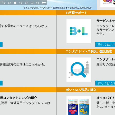
3
4
5
6
7
8
9
お客様サポート
サービス＆サ
関する最新のニュースはこちらから。
コンタクトレ
なサービスと
から。
詳しくはこ
コンタクトレンズ取扱い施設検索
コンタクトレ
眼科医処方の定期便はこちらから。
最寄りの製品
詳しくはこ
ボシュロム製品の購入
など各種コンタクトレンズの紹介
オキュバイト
乱視用、遠近両用コンタクトレンズは
装い一新、中
2つのオキュ