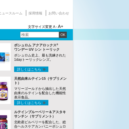
ニュースルーム
採用情報
お問い合わせ
A+
文字サイズ変更
A -
OK
®
ボシュロム アクアロックス
ワンデー UV シン トーリック
ボシュロム史上、最も洗練された
1dayトーリックレンズ。
詳しくはこちら
天然由来ルテイン15（サプリメン
ト）
マリーゴールドから抽出した天然
由来のルテインを配合した機能性
表示食品。
詳しくはこちら
ルテインブルーベリー＆アスタキ
サンチン（サプリメント）
北欧産ビルベリーを配合した、総
合ヘルスケアカンパニーボシュロ