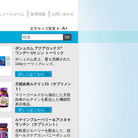
ニュースルーム
採用情報
お問い合わせ
A+
文字サイズ変更
A -
OK
®
ボシュロム アクアロックス
ワンデー UV シン トーリック
ボシュロム史上、最も洗練された
1dayトーリックレンズ。
詳しくはこちら
天然由来ルテイン15（サプリメン
ト）
マリーゴールドから抽出した天然
由来のルテインを配合した機能性
表示食品。
詳しくはこちら
ルテインブルーベリー＆アスタキ
サンチン（サプリメント）
北欧産ビルベリーを配合した、総
合ヘルスケアカンパニーボシュロ