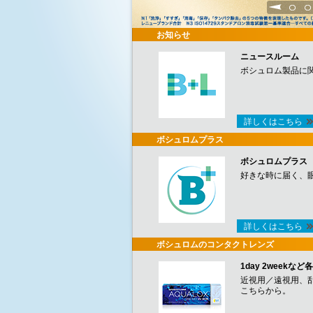
1
2
お知らせ
ニュースルーム
ボシュロム製品に
詳しくはこちら
ボシュロムプラス
ボシュロムプラス
好きな時に届く、
詳しくはこちら
ボシュロムのコンタクトレンズ
1day 2week
近視用／遠視用、
こちらから。