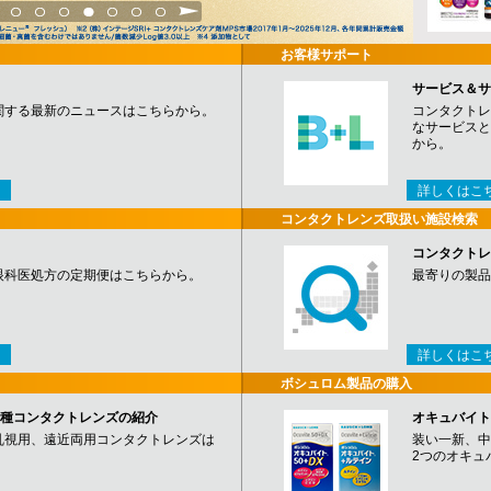
3
4
5
6
7
8
9
お客様サポート
サービス＆サ
関する最新のニュースはこちらから。
コンタクトレ
なサービスと
から。
詳しくはこ
コンタクトレンズ取扱い施設検索
コンタクトレ
眼科医処方の定期便はこちらから。
最寄りの製品
詳しくはこ
ボシュロム製品の購入
など各種コンタクトレンズの紹介
オキュバイト
乱視用、遠近両用コンタクトレンズは
装い一新、中
2つのオキュ