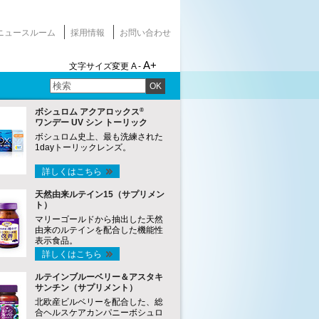
ニュースルーム
採用情報
お問い合わせ
A+
文字サイズ変更
A -
OK
®
ボシュロム アクアロックス
ワンデー UV シン トーリック
ボシュロム史上、最も洗練された
1dayトーリックレンズ。
詳しくはこちら
天然由来ルテイン15（サプリメン
ト）
マリーゴールドから抽出した天然
由来のルテインを配合した機能性
表示食品。
詳しくはこちら
ルテインブルーベリー＆アスタキ
サンチン（サプリメント）
北欧産ビルベリーを配合した、総
合ヘルスケアカンパニーボシュロ