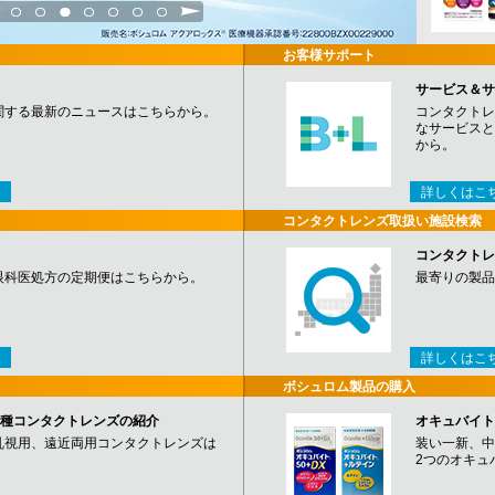
3
4
5
6
7
8
9
お客様サポート
サービス＆サ
関する最新のニュースはこちらから。
コンタクトレ
なサービスと
から。
詳しくはこ
コンタクトレンズ取扱い施設検索
コンタクトレ
眼科医処方の定期便はこちらから。
最寄りの製品
詳しくはこ
ボシュロム製品の購入
など各種コンタクトレンズの紹介
オキュバイト
乱視用、遠近両用コンタクトレンズは
装い一新、中
2つのオキュ