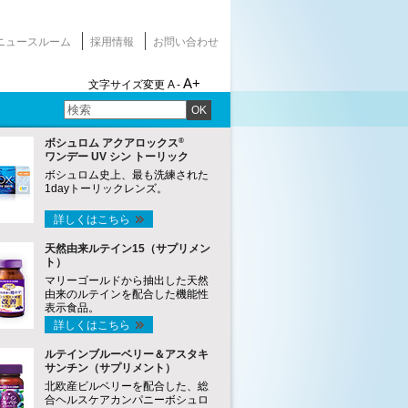
ニュースルーム
採用情報
お問い合わせ
A+
文字サイズ変更
A -
OK
®
ボシュロム アクアロックス
ワンデー UV シン トーリック
ボシュロム史上、最も洗練された
1dayトーリックレンズ。
詳しくはこちら
天然由来ルテイン15（サプリメン
ト）
マリーゴールドから抽出した天然
由来のルテインを配合した機能性
表示食品。
詳しくはこちら
ルテインブルーベリー＆アスタキ
サンチン（サプリメント）
北欧産ビルベリーを配合した、総
合ヘルスケアカンパニーボシュロ