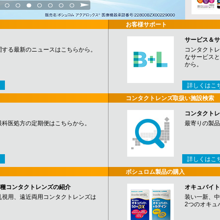
3
4
5
6
7
8
9
お客様サポート
サービス＆サ
関する最新のニュースはこちらから。
コンタクトレ
なサービスと
から。
詳しくはこ
コンタクトレンズ取扱い施設検索
コンタクトレ
眼科医処方の定期便はこちらから。
最寄りの製品
詳しくはこ
ボシュロム製品の購入
など各種コンタクトレンズの紹介
オキュバイト
乱視用、遠近両用コンタクトレンズは
装い一新、中
2つのオキュ