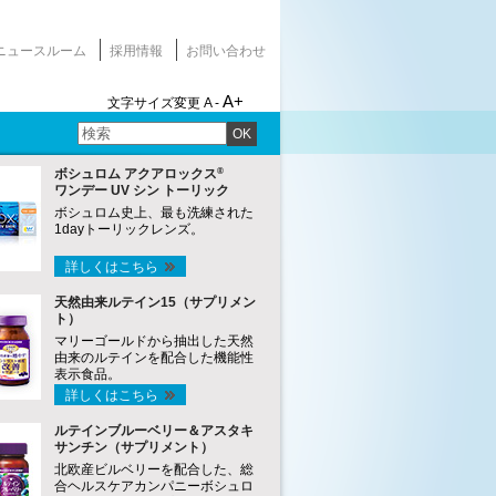
ニュースルーム
採用情報
お問い合わせ
A+
文字サイズ変更
A -
OK
®
ボシュロム アクアロックス
ワンデー UV シン トーリック
ボシュロム史上、最も洗練された
1dayトーリックレンズ。
詳しくはこちら
天然由来ルテイン15（サプリメン
ト）
マリーゴールドから抽出した天然
由来のルテインを配合した機能性
表示食品。
詳しくはこちら
ルテインブルーベリー＆アスタキ
サンチン（サプリメント）
北欧産ビルベリーを配合した、総
合ヘルスケアカンパニーボシュロ