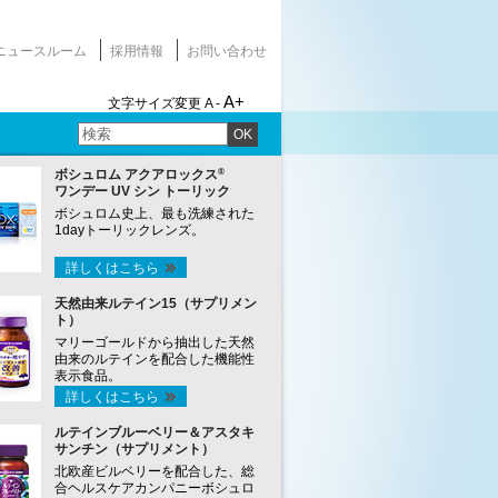
ニュースルーム
採用情報
お問い合わせ
A+
文字サイズ変更
A -
OK
®
ボシュロム アクアロックス
ワンデー UV シン トーリック
ボシュロム史上、最も洗練された
1dayトーリックレンズ。
詳しくはこちら
天然由来ルテイン15（サプリメン
ト）
マリーゴールドから抽出した天然
由来のルテインを配合した機能性
表示食品。
詳しくはこちら
ルテインブルーベリー＆アスタキ
サンチン（サプリメント）
北欧産ビルベリーを配合した、総
合ヘルスケアカンパニーボシュロ