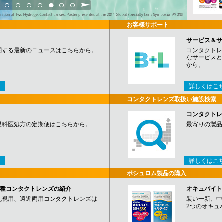
3
4
5
6
7
8
9
お客様サポート
サービス＆サ
関する最新のニュースはこちらから。
コンタクトレ
なサービスと
から。
詳しくはこ
コンタクトレンズ取扱い施設検索
コンタクトレ
眼科医処方の定期便はこちらから。
最寄りの製品
詳しくはこ
ボシュロム製品の購入
など各種コンタクトレンズの紹介
オキュバイト
乱視用、遠近両用コンタクトレンズは
装い一新、中
2つのオキュ