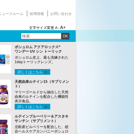
ニュースルーム
採用情報
お問い合わせ
A+
文字サイズ変更
A -
OK
®
ボシュロム アクアロックス
ワンデー UV シン トーリック
ボシュロム史上、最も洗練された
1dayトーリックレンズ。
詳しくはこちら
天然由来ルテイン15（サプリメン
ト）
マリーゴールドから抽出した天然
由来のルテインを配合した機能性
表示食品。
詳しくはこちら
ルテインブルーベリー＆アスタキ
サンチン（サプリメント）
北欧産ビルベリーを配合した、総
合ヘルスケアカンパニーボシュロ