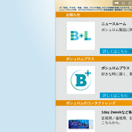
1
2
お知らせ
ニュースルーム
ボシュロム製品に
詳しくはこちら
ボシュロムプラス
ボシュロムプラス
好きな時に届く、
詳しくはこちら
ボシュロムのコンタクトレンズ
1day 2week
近視用／遠視用、
こちらから。