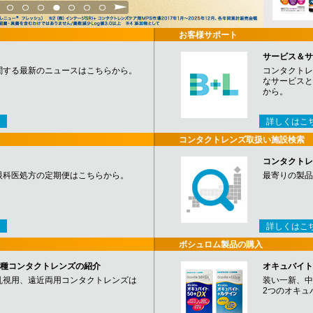
3
4
5
6
7
8
9
お客様サポート
サービス＆サ
関する最新のニュースはこちらから。
コンタクトレ
なサービスと
から。
詳しくはこ
コンタクトレンズ取扱い施設検索
コンタクトレ
眼科医処方の定期便はこちらから。
最寄りの製品
詳しくはこ
ボシュロム製品の購入
など各種コンタクトレンズの紹介
オキュバイト
乱視用、遠近両用コンタクトレンズは
装い一新、中
2つのオキュ