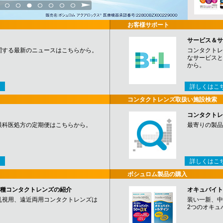
3
4
5
6
7
8
9
お客様サポート
サービス＆サ
関する最新のニュースはこちらから。
コンタクトレ
なサービスと
から。
詳しくはこ
コンタクトレンズ取扱い施設検索
コンタクトレ
眼科医処方の定期便はこちらから。
最寄りの製品
詳しくはこ
ボシュロム製品の購入
など各種コンタクトレンズの紹介
オキュバイト
乱視用、遠近両用コンタクトレンズは
装い一新、中
2つのオキュ