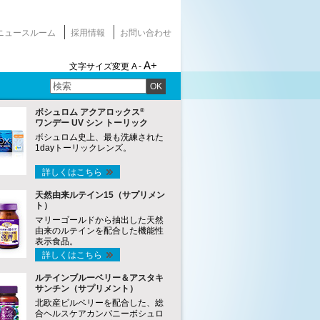
ニュースルーム
採用情報
お問い合わせ
A+
文字サイズ変更
A -
OK
®
ボシュロム アクアロックス
ワンデー UV シン トーリック
ボシュロム史上、最も洗練された
1dayトーリックレンズ。
詳しくはこちら
天然由来ルテイン15（サプリメン
ト）
マリーゴールドから抽出した天然
由来のルテインを配合した機能性
表示食品。
詳しくはこちら
ルテインブルーベリー＆アスタキ
サンチン（サプリメント）
北欧産ビルベリーを配合した、総
合ヘルスケアカンパニーボシュロ