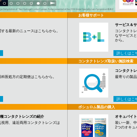
3
4
5
6
7
8
9
お客様サポート
サービス＆サ
関する最新のニュースはこちらから。
コンタクトレ
なサービスと
から。
詳しくはこ
コンタクトレンズ取扱い施設検索
コンタクトレ
眼科医処方の定期便はこちらから。
最寄りの製品
詳しくはこ
ボシュロム製品の購入
など各種コンタクトレンズの紹介
オキュバイト
乱視用、遠近両用コンタクトレンズは
装い一新、中
2つのオキュ