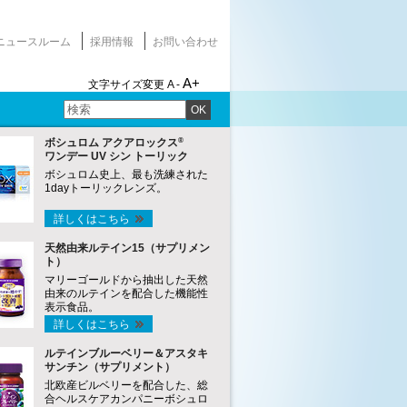
ニュースルーム
採用情報
お問い合わせ
A+
文字サイズ変更
A -
OK
®
ボシュロム アクアロックス
ワンデー UV シン トーリック
ボシュロム史上、最も洗練された
1dayトーリックレンズ。
詳しくはこちら
天然由来ルテイン15（サプリメン
ト）
マリーゴールドから抽出した天然
由来のルテインを配合した機能性
表示食品。
詳しくはこちら
ルテインブルーベリー＆アスタキ
サンチン（サプリメント）
北欧産ビルベリーを配合した、総
合ヘルスケアカンパニーボシュロ