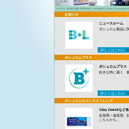
1
2
お知らせ
ニュースルーム
ボシュロム製品に
詳しくはこちら
ボシュロムプラス
ボシュロムプラス
好きな時に届く、
詳しくはこちら
ボシュロムのコンタクトレンズ
1day 2week
近視用／遠視用、
こちらから。