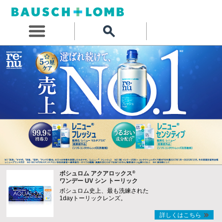
®
ボシュロム アクアロックス
ワンデー UV シン トーリック
ボシュロム史上、最も洗練された
1dayトーリックレンズ。
詳しくはこちら