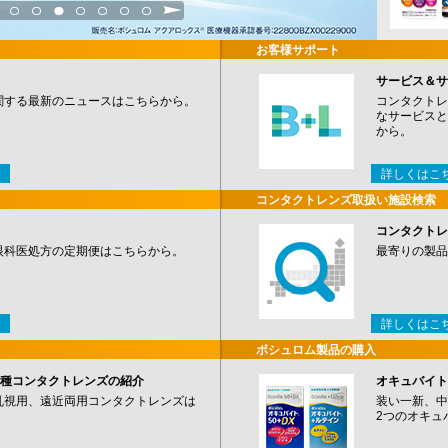
3
4
5
6
7
8
9
お客様サポート
サービス＆サ
関する最新のニュースはこちらから。
コンタクトレ
なサービスと
から。
詳しくはこ
コンタクトレンズ取扱い施設検索
コンタクトレ
眼科医処方の定期便はこちらから。
最寄りの製品
詳しくはこ
ボシュロム製品の購入
など各種コンタクトレンズの紹介
オキュバイト
乱視用、遠近両用コンタクトレンズは
装い一新、中
2つのオキュ