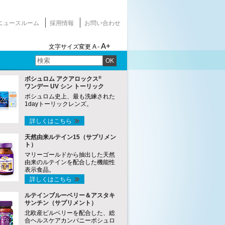
ニュースルーム
採用情報
お問い合わせ
A+
文字サイズ変更
A -
OK
®
ボシュロム アクアロックス
ワンデー UV シン トーリック
ボシュロム史上、最も洗練された
1dayトーリックレンズ。
詳しくはこちら
天然由来ルテイン15（サプリメン
ト）
マリーゴールドから抽出した天然
由来のルテインを配合した機能性
表示食品。
詳しくはこちら
ルテインブルーベリー＆アスタキ
サンチン（サプリメント）
北欧産ビルベリーを配合した、総
合ヘルスケアカンパニーボシュロ