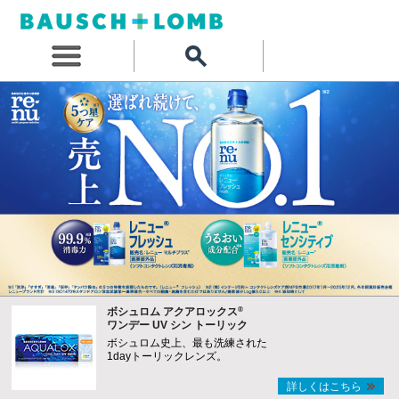
®
ボシュロム アクアロックス
ワンデー UV シン トーリック
ボシュロム史上、最も洗練された
1dayトーリックレンズ。
詳しくはこちら