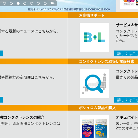
3
4
5
6
7
8
9
お客様サポート
サービス＆サ
関する最新のニュースはこちらから。
コンタクトレ
なサービスと
から。
詳しくはこ
コンタクトレンズ取扱い施設検索
コンタクトレ
眼科医処方の定期便はこちらから。
最寄りの製品
詳しくはこ
ボシュロム製品の購入
など各種コンタクトレンズの紹介
オキュバイト
乱視用、遠近両用コンタクトレンズは
装い一新、中
2つのオキュ