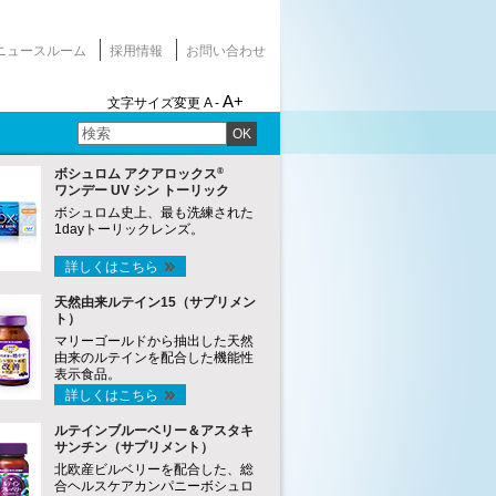
ニュースルーム
採用情報
お問い合わせ
A+
文字サイズ変更
A -
OK
®
ボシュロム アクアロックス
ワンデー UV シン トーリック
ボシュロム史上、最も洗練された
1dayトーリックレンズ。
詳しくはこちら
天然由来ルテイン15（サプリメン
ト）
マリーゴールドから抽出した天然
由来のルテインを配合した機能性
表示食品。
詳しくはこちら
ルテインブルーベリー＆アスタキ
サンチン（サプリメント）
北欧産ビルベリーを配合した、総
合ヘルスケアカンパニーボシュロ