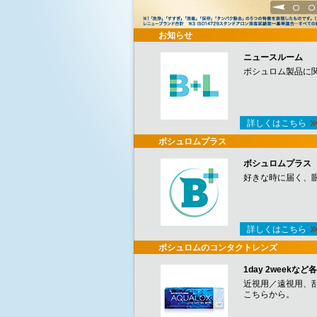
1
2
お知らせ
ニュースルーム
ボシュロム製品に
詳しくはこちら
ボシュロムプラス
ボシュロムプラス
好きな時に届く、
詳しくはこちら
ボシュロムのコンタクトレンズ
1day 2week
近視用／遠視用、
こちらから。