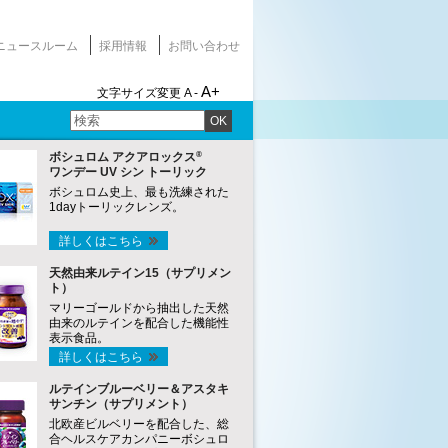
ニュースルーム
採用情報
お問い合わせ
A+
文字サイズ変更
A -
OK
®
ボシュロム アクアロックス
ワンデー UV シン トーリック
ボシュロム史上、最も洗練された
1dayトーリックレンズ。
詳しくはこちら
天然由来ルテイン15（サプリメン
ト）
マリーゴールドから抽出した天然
由来のルテインを配合した機能性
表示食品。
詳しくはこちら
ルテインブルーベリー＆アスタキ
サンチン（サプリメント）
北欧産ビルベリーを配合した、総
合ヘルスケアカンパニーボシュロ