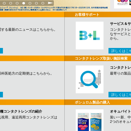
3
4
5
6
7
8
9
お客様サポート
サービス＆サ
関する最新のニュースはこちらから。
コンタクトレ
なサービスと
から。
詳しくはこ
コンタクトレンズ取扱い施設検索
コンタクトレ
眼科医処方の定期便はこちらから。
最寄りの製品
詳しくはこ
ボシュロム製品の購入
など各種コンタクトレンズの紹介
オキュバイト
乱視用、遠近両用コンタクトレンズは
装い一新、中
2つのオキュ