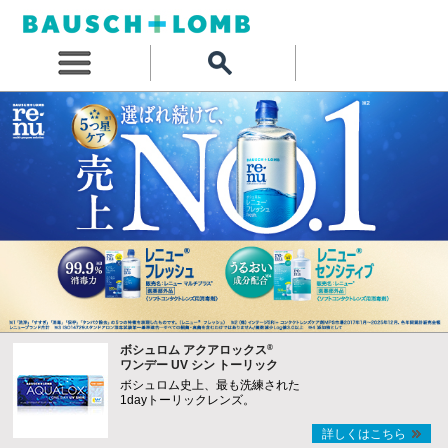
®
ボシュロム アクアロックス
ワンデー UV シン トーリック
ボシュロム史上、最も洗練された
1dayトーリックレンズ。
詳しくはこちら