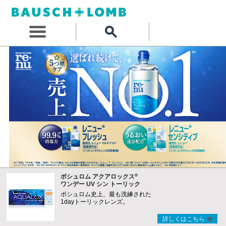
®
ボシュロム アクアロックス
ワンデー UV シン トーリック
ボシュロム史上、最も洗練された
1dayトーリックレンズ。
詳しくはこちら