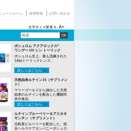
ニュースルーム
採用情報
お問い合わせ
A+
文字サイズ変更
A -
OK
®
ボシュロム アクアロックス
ワンデー UV シン トーリック
ボシュロム史上、最も洗練された
1dayトーリックレンズ。
詳しくはこちら
天然由来ルテイン15（サプリメン
ト）
マリーゴールドから抽出した天然
由来のルテインを配合した機能性
表示食品。
詳しくはこちら
ルテインブルーベリー＆アスタキ
サンチン（サプリメント）
北欧産ビルベリーを配合した、総
合ヘルスケアカンパニーボシュロ