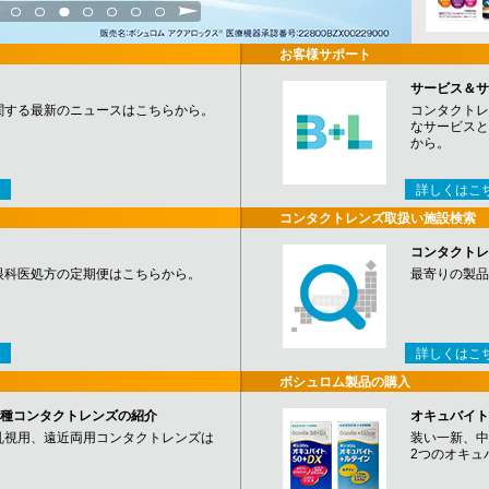
3
4
5
6
7
8
9
お客様サポート
サービス＆サ
関する最新のニュースはこちらから。
コンタクトレ
なサービスと
から。
詳しくはこ
コンタクトレンズ取扱い施設検索
コンタクトレ
眼科医処方の定期便はこちらから。
最寄りの製品
詳しくはこ
ボシュロム製品の購入
など各種コンタクトレンズの紹介
オキュバイト
乱視用、遠近両用コンタクトレンズは
装い一新、中
2つのオキュ