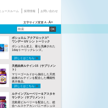
ニュースルーム
採用情報
お問い合わせ
A+
文字サイズ変更
A -
OK
®
ボシュロム アクアロックス
ワンデー UV シン トーリック
ボシュロム史上、最も洗練された
1dayトーリックレンズ。
詳しくはこちら
天然由来ルテイン15（サプリメン
ト）
マリーゴールドから抽出した天然
由来のルテインを配合した機能性
表示食品。
詳しくはこちら
ルテインブルーベリー＆アスタキ
サンチン（サプリメント）
北欧産ビルベリーを配合した、総
合ヘルスケアカンパニーボシュロ