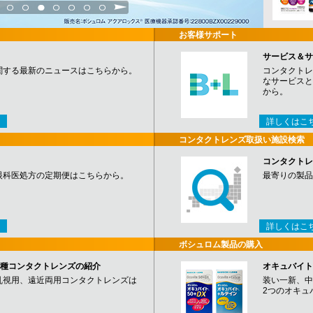
3
4
5
6
7
8
9
お客様サポート
サービス＆サ
関する最新のニュースはこちらから。
コンタクトレ
なサービスと
から。
詳しくはこ
コンタクトレンズ取扱い施設検索
コンタクトレ
眼科医処方の定期便はこちらから。
最寄りの製品
詳しくはこ
ボシュロム製品の購入
など各種コンタクトレンズの紹介
オキュバイト
乱視用、遠近両用コンタクトレンズは
装い一新、中
2つのオキュ