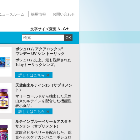
ニュースルーム
採用情報
お問い合わせ
A+
文字サイズ変更
A -
OK
®
ボシュロム アクアロックス
ワンデー UV シン トーリック
ボシュロム史上、最も洗練された
1dayトーリックレンズ。
詳しくはこちら
天然由来ルテイン15（サプリメン
ト）
マリーゴールドから抽出した天然
由来のルテインを配合した機能性
表示食品。
詳しくはこちら
ルテインブルーベリー＆アスタキ
サンチン（サプリメント）
北欧産ビルベリーを配合した、総
合ヘルスケアカンパニーボシュロ