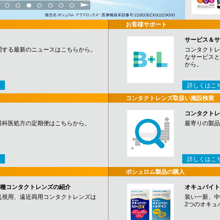
3
4
5
6
7
8
9
お客様サポート
サービス＆サ
関する最新のニュースはこちらから。
コンタクトレ
なサービスと
から。
詳しくはこ
コンタクトレンズ取扱い施設検索
コンタクトレ
眼科医処方の定期便はこちらから。
最寄りの製品
詳しくはこ
ボシュロム製品の購入
など各種コンタクトレンズの紹介
オキュバイト
乱視用、遠近両用コンタクトレンズは
装い一新、中
2つのオキュ