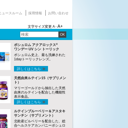
ニュースルーム
採用情報
お問い合わせ
A+
文字サイズ変更
A -
OK
®
ボシュロム アクアロックス
ワンデー UV シン トーリック
ボシュロム史上、最も洗練された
1dayトーリックレンズ。
詳しくはこちら
天然由来ルテイン15（サプリメン
ト）
マリーゴールドから抽出した天然
由来のルテインを配合した機能性
表示食品。
詳しくはこちら
ルテインブルーベリー＆アスタキ
サンチン（サプリメント）
北欧産ビルベリーを配合した、総
合ヘルスケアカンパニーボシュロ