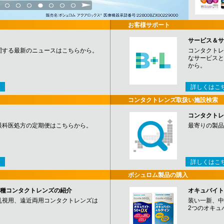
3
4
5
6
7
8
9
お客様サポート
サービス＆サ
関する最新のニュースはこちらから。
コンタクトレ
なサービスと
から。
詳しくはこ
コンタクトレンズ取扱い施設検索
コンタクトレ
眼科医処方の定期便はこちらから。
最寄りの製品
詳しくはこ
ボシュロム製品の購入
など各種コンタクトレンズの紹介
オキュバイト
乱視用、遠近両用コンタクトレンズは
装い一新、中
2つのオキュ