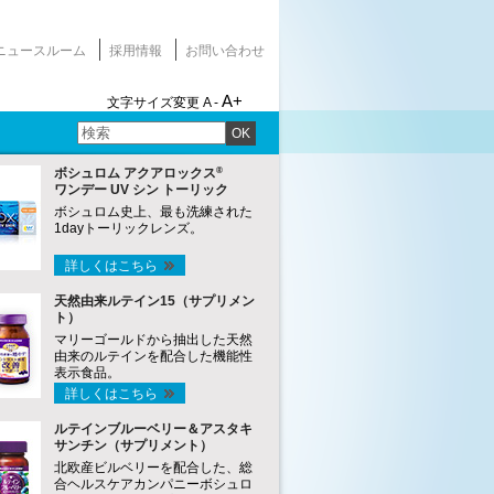
ニュースルーム
採用情報
お問い合わせ
A+
文字サイズ変更
A -
OK
®
ボシュロム アクアロックス
ワンデー UV シン トーリック
ボシュロム史上、最も洗練された
1dayトーリックレンズ。
詳しくはこちら
天然由来ルテイン15（サプリメン
ト）
マリーゴールドから抽出した天然
由来のルテインを配合した機能性
表示食品。
詳しくはこちら
ルテインブルーベリー＆アスタキ
サンチン（サプリメント）
北欧産ビルベリーを配合した、総
合ヘルスケアカンパニーボシュロ