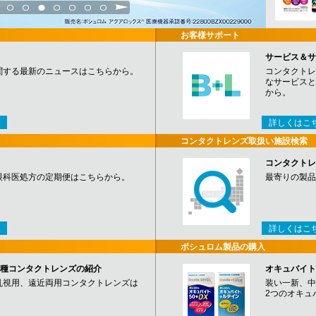
3
4
5
6
7
8
9
お客様サポート
サービス＆サ
関する最新のニュースはこちらから。
コンタクトレ
なサービスと
から。
詳しくはこ
コンタクトレンズ取扱い施設検索
コンタクトレ
眼科医処方の定期便はこちらから。
最寄りの製品
詳しくはこ
ボシュロム製品の購入
など各種コンタクトレンズの紹介
オキュバイト
乱視用、遠近両用コンタクトレンズは
装い一新、中
2つのオキュ