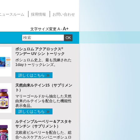
ニュースルーム
採用情報
お問い合わせ
A+
文字サイズ変更
A -
OK
®
ボシュロム アクアロックス
ワンデー UV シン トーリック
ボシュロム史上、最も洗練された
1dayトーリックレンズ。
詳しくはこちら
天然由来ルテイン15（サプリメン
ト）
マリーゴールドから抽出した天然
由来のルテインを配合した機能性
表示食品。
詳しくはこちら
ルテインブルーベリー＆アスタキ
サンチン（サプリメント）
北欧産ビルベリーを配合した、総
合ヘルスケアカンパニーボシュロ