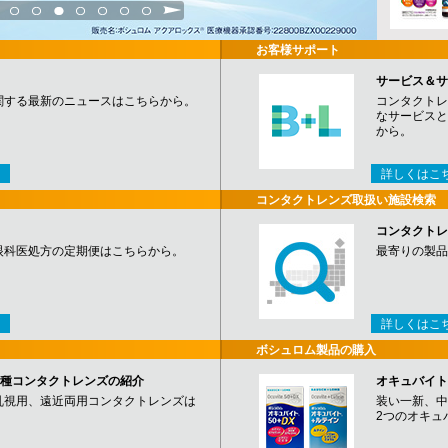
3
4
5
6
7
8
9
お客様サポート
サービス＆サ
関する最新のニュースはこちらから。
コンタクトレ
なサービスと
から。
詳しくはこ
コンタクトレンズ取扱い施設検索
コンタクトレ
眼科医処方の定期便はこちらから。
最寄りの製品
詳しくはこ
ボシュロム製品の購入
など各種コンタクトレンズの紹介
オキュバイト
乱視用、遠近両用コンタクトレンズは
装い一新、中
2つのオキュ