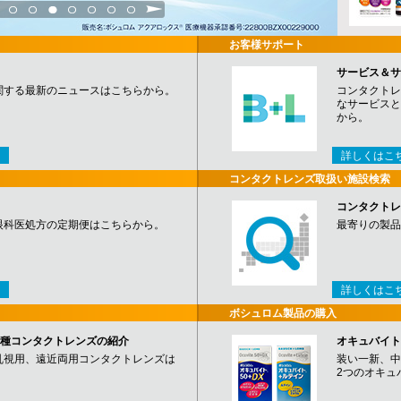
3
4
5
6
7
8
9
お客様サポート
サービス＆サ
関する最新のニュースはこちらから。
コンタクトレ
なサービスと
から。
詳しくはこ
コンタクトレンズ取扱い施設検索
コンタクトレ
眼科医処方の定期便はこちらから。
最寄りの製品
詳しくはこ
ボシュロム製品の購入
など各種コンタクトレンズの紹介
オキュバイト
乱視用、遠近両用コンタクトレンズは
装い一新、中
2つのオキュ