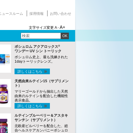
ニュースルーム
採用情報
お問い合わせ
A+
文字サイズ変更
A -
OK
®
ボシュロム アクアロックス
ワンデー UV シン トーリック
ボシュロム史上、最も洗練された
1dayトーリックレンズ。
詳しくはこちら
天然由来ルテイン15（サプリメン
ト）
マリーゴールドから抽出した天然
由来のルテインを配合した機能性
表示食品。
詳しくはこちら
ルテインブルーベリー＆アスタキ
サンチン（サプリメント）
北欧産ビルベリーを配合した、総
合ヘルスケアカンパニーボシュロ