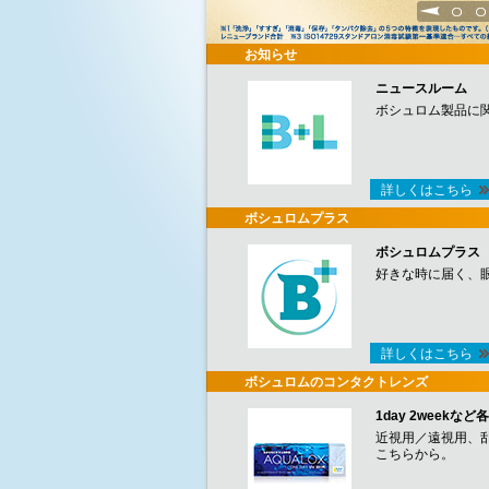
1
2
お知らせ
ニュースルーム
ボシュロム製品に
詳しくはこちら
ボシュロムプラス
ボシュロムプラス
好きな時に届く、
詳しくはこちら
ボシュロムのコンタクトレンズ
1day 2week
近視用／遠視用、
こちらから。