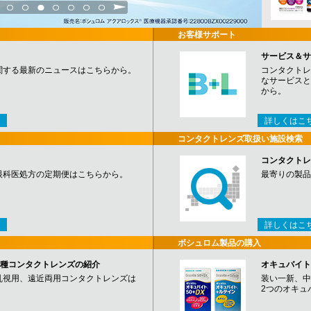
3
4
5
6
7
8
9
お客様サポート
サービス＆サ
関する最新のニュースはこちらから。
コンタクトレ
なサービスと
から。
詳しくはこ
コンタクトレンズ取扱い施設検索
コンタクトレ
眼科医処方の定期便はこちらから。
最寄りの製品
詳しくはこ
ボシュロム製品の購入
など各種コンタクトレンズの紹介
オキュバイト
乱視用、遠近両用コンタクトレンズは
装い一新、中
2つのオキュ