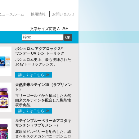
ニュースルーム
採用情報
お問い合わせ
A+
文字サイズ変更
A -
OK
®
ボシュロム アクアロックス
ワンデー UV シン トーリック
ボシュロム史上、最も洗練された
1dayトーリックレンズ。
詳しくはこちら
天然由来ルテイン15（サプリメン
ト）
マリーゴールドから抽出した天然
由来のルテインを配合した機能性
表示食品。
詳しくはこちら
ルテインブルーベリー＆アスタキ
サンチン（サプリメント）
北欧産ビルベリーを配合した、総
合ヘルスケアカンパニーボシュロ