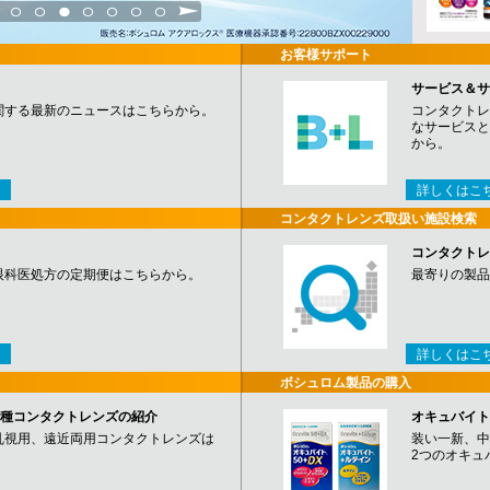
3
4
5
6
7
8
9
お客様サポート
サービス＆サ
関する最新のニュースはこちらから。
コンタクトレ
なサービスと
から。
詳しくはこ
コンタクトレンズ取扱い施設検索
コンタクトレ
眼科医処方の定期便はこちらから。
最寄りの製品
詳しくはこ
ボシュロム製品の購入
など各種コンタクトレンズの紹介
オキュバイト
乱視用、遠近両用コンタクトレンズは
装い一新、中
2つのオキュ