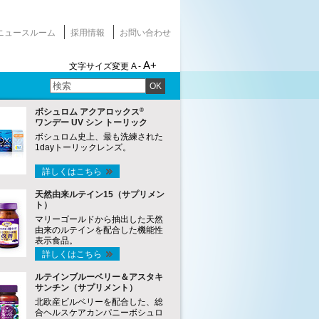
ニュースルーム
採用情報
お問い合わせ
A+
文字サイズ変更
A -
OK
®
ボシュロム アクアロックス
ワンデー UV シン トーリック
ボシュロム史上、最も洗練された
1dayトーリックレンズ。
詳しくはこちら
天然由来ルテイン15（サプリメン
ト）
マリーゴールドから抽出した天然
由来のルテインを配合した機能性
表示食品。
詳しくはこちら
ルテインブルーベリー＆アスタキ
サンチン（サプリメント）
北欧産ビルベリーを配合した、総
合ヘルスケアカンパニーボシュロ