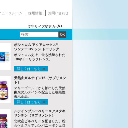
ニュースルーム
採用情報
お問い合わせ
A+
文字サイズ変更
A -
OK
®
ボシュロム アクアロックス
ワンデー UV シン トーリック
ボシュロム史上、最も洗練された
1dayトーリックレンズ。
詳しくはこちら
天然由来ルテイン15（サプリメン
ト）
マリーゴールドから抽出した天然
由来のルテインを配合した機能性
表示食品。
詳しくはこちら
ルテインブルーベリー＆アスタキ
サンチン（サプリメント）
北欧産ビルベリーを配合した、総
合ヘルスケアカンパニーボシュロ