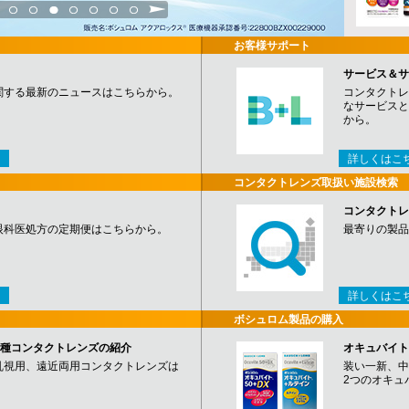
3
4
5
6
7
8
9
お客様サポート
サービス＆サ
関する最新のニュースはこちらから。
コンタクトレ
なサービスと
から。
詳しくはこ
コンタクトレンズ取扱い施設検索
コンタクトレ
眼科医処方の定期便はこちらから。
最寄りの製品
詳しくはこ
ボシュロム製品の購入
など各種コンタクトレンズの紹介
オキュバイト
乱視用、遠近両用コンタクトレンズは
装い一新、中
2つのオキュ